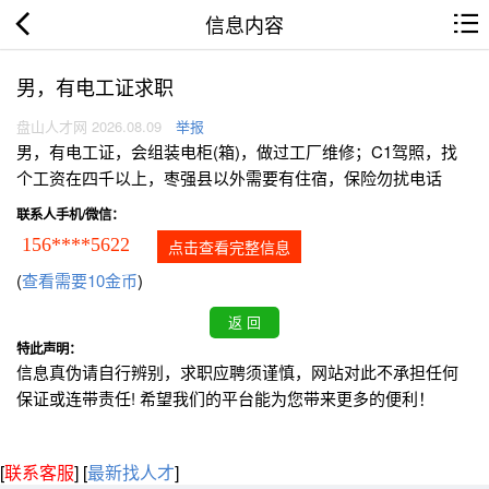
信息内容
男，有电工证求职
盘山人才网 2026.08.09
举报
男，有电工证，会组装电柜(箱)，做过工厂维修；C1驾照，找
个工资在四千以上，枣强县以外需要有住宿，保险勿扰电话
联系人手机/微信：
156****5622
点击查看完整信息
(
查看需要10金币
)
特此声明：
信息真伪请自行辨别，求职应聘须谨慎，网站对此不承担任何
保证或连带责任! 希望我们的平台能为您带来更多的便利！
[
联系客服
]
[
最新找人才
]