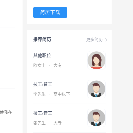
简历下载
推荐简历
更多简历
其他职位
欧女士
·
大专
技工/普工
李先生
·
高中以下
使我在
技工/普工
张先生
·
大专