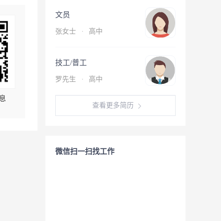
文员
张女士
·
高中
技工/普工
罗先生
·
高中
息
查看更多简历
微信扫一扫找工作